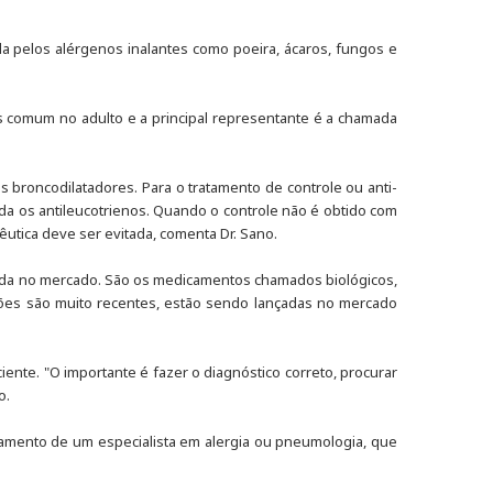
da pelos alérgenos inalantes como poeira, ácaros, fungos e
ais comum no adulto e a principal representante é a chamada
s broncodilatadores. Para o tratamento de controle ou anti-
nda os antileucotrienos. Quando o controle não é obtido com
pêutica deve ser evitada, comenta Dr. Sano.
nçada no mercado. São os medicamentos chamados biológicos,
ações são muito recentes, estão sendo lançadas no mercado
ente. "O importante é fazer o diagnóstico correto, procurar
o.
hamento de um especialista em alergia ou pneumologia, que