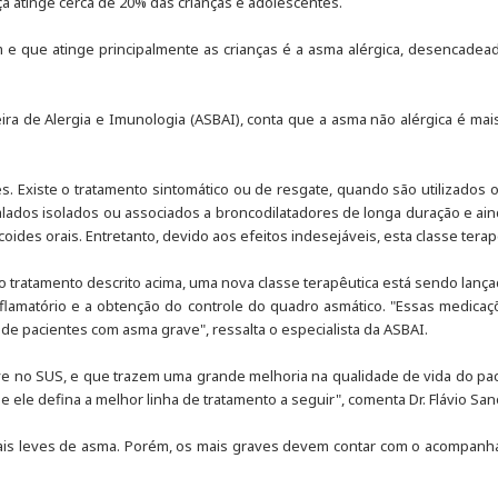
a atinge cerca de 20% das crianças e adolescentes.
 e que atinge principalmente as crianças é a asma alérgica, desencadea
leira de Alergia e Imunologia (ASBAI), conta que a asma não alérgica é m
s. Existe o tratamento sintomático ou de resgate, quando são utilizados o
inalados isolados ou associados a broncodilatadores de longa duração e ai
coides orais. Entretanto, devido aos efeitos indesejáveis, esta classe tera
ao tratamento descrito acima, uma nova classe terapêutica está sendo la
nflamatório e a obtenção do controle do quadro asmático. "Essas medic
e pacientes com asma grave", ressalta o especialista da ASBAI.
ve no SUS, e que trazem uma grande melhoria na qualidade de vida do paci
e ele defina a melhor linha de tratamento a seguir", comenta Dr. Flávio San
 mais leves de asma. Porém, os mais graves devem contar com o acompan