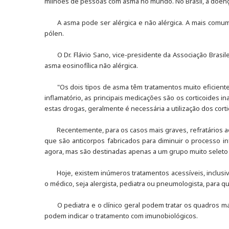
milhões de pessoas com asma no mundo. No Brasil, a doenç
A asma pode ser alérgica e não alérgica. A mais comum
pólen.
O Dr. Flávio Sano, vice-presidente da Associação Brasi
asma eosinofílica não alérgica.
"Os dois tipos de asma têm tratamentos muito eficiente
inflamatório, as principais medicações são os corticoides 
estas drogas, geralmente é necessária a utilização dos corti
Recentemente, para os casos mais graves, refratários 
que são anticorpos fabricados para diminuir o processo i
agora, mas são destinadas apenas a um grupo muito seleto d
Hoje, existem inúmeros tratamentos acessíveis, inclusi
o médico, seja alergista, pediatra ou pneumologista, para qu
O pediatra e o clínico geral podem tratar os quadros
podem indicar o tratamento com imunobiológicos.