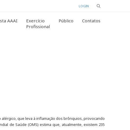
LOGIN
sta AAAI
Exercício
Público
Contatos
Profissional
 alérgico, que leva à inflamação dos brônquios, provocando
Mundial de Saúde (OMS) estima que, atualmente, existem 235