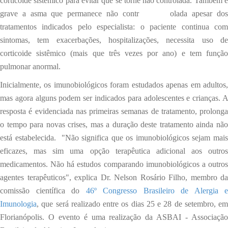
corticoide sistêmico para evitar que se torne não controlada. Também é
grave a asma que permanece não contr olada apesar dos
tratamentos indicados pelo especialista: o paciente continua com
sintomas, tem exacerbações, hospitalizações, necessita uso de
corticoide sistêmico (mais que três vezes por ano) e tem função
pulmonar anormal.
Inicialmente, os imunobiológicos foram estudados apenas em adultos,
mas agora alguns podem ser indicados para adolescentes e crianças. A
resposta é evidenciada nas primeiras semanas de tratamento, prolonga
o tempo para novas crises, mas a duração deste tratamento ainda não
está estabelecida. "Não significa que os imunobiológicos sejam mais
eficazes, mas sim uma opção terapêutica adicional aos outros
medicamentos. Não há estudos comparando imunobiológicos a outros
agentes terapêuticos", explica Dr. Nelson Rosário Filho, membro da
comissão científica do
46º Congresso Brasileiro de Alergia e
Imunologia
, que será realizado entre os dias 25 e 28 de setembro, em
Florianópolis. O evento é uma realização da ASBAI - Associação