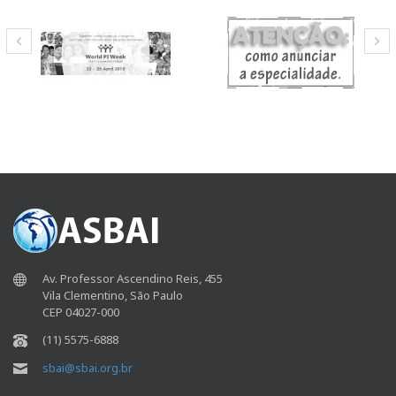
Av. Professor Ascendino Reis, 455
Vila Clementino, São Paulo
CEP 04027-000
(11) 5575-6888
sbai@sbai.org.br