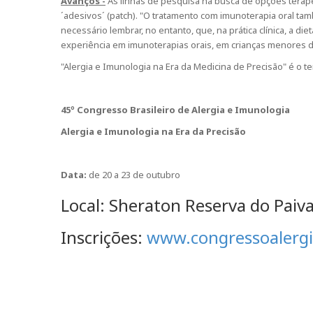
Avanços -
As linhas de pesquisa na busca de opções terapêu
´adesivos´ (patch). "O tratamento com imunoterapia oral 
necessário lembrar, no entanto, que, na prática clínica, a
experiência em imunoterapias orais, em crianças menores de
"Alergia e Imunologia na Era da Medicina de Precisão" é o t
45º Congresso Brasileiro de Alergia e Imunologia
Alergia e Imunologia na Era da Precisão
Data:
de 20 a 23 de outubro
Local: Sheraton Reserva do Paiva
Inscrições:
www.congressoalergi