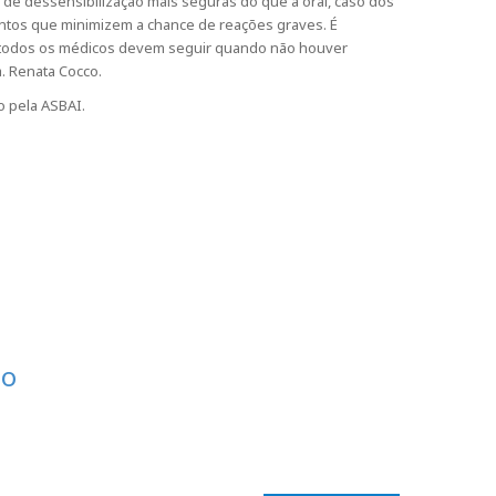
 de dessensibilização mais seguras do que a oral, caso dos
ntos que minimizem a chance de reações graves. É
que todos os médicos devem seguir quando não houver
a. Renata Cocco.
o pela ASBAI.
po