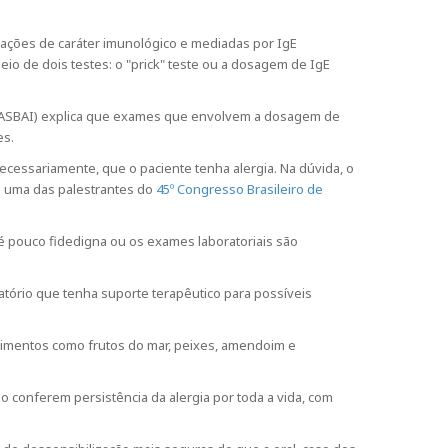
reações de caráter imunológico e mediadas por IgE
io de dois testes: o "prick" teste ou a dosagem de IgE
ia (ASBAI) explica que exames que envolvem a dosagem de
es.
ecessariamente, que o paciente tenha alergia. Na dúvida, o
rá uma das palestrantes do
45º Congresso Brasileiro de
 é pouco fidedigna ou os exames laboratoriais são
atório que tenha suporte terapêutico para possíveis
alimentos como frutos do mar, peixes, amendoim e
do conferem persistência da alergia por toda a vida, com