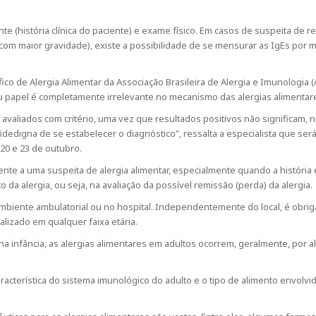
e (história clínica do paciente) e exame físico. Em casos de suspeita de 
om maior gravidade), existe a possibilidade de se mensurar as IgEs por me
ico de Alergia Alimentar da Associação Brasileira de Alergia e Imunolog
 papel é completamente irrelevante no mecanismo das alergias alimentar
avaliados com critério, uma vez que resultados positivos não significam, n
idedigna de se estabelecer o diagnóstico", ressalta a especialista que se
 20 e 23 de outubro.
ente a uma suspeita de alergia alimentar, especialmente quando a história
a alergia, ou seja, na avaliação da possível remissão (perda) da alergia.
mbiente ambulatorial ou no hospital. Independentemente do local, é obrig
lizado em qualquer faixa etária.
 infância, as alergias alimentares em adultos ocorrem, geralmente, por 
racterística do sistema imunológico do adulto e o tipo de alimento envolvi