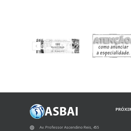
PRÓXI
Av. Professor Ascendino Reis, 455