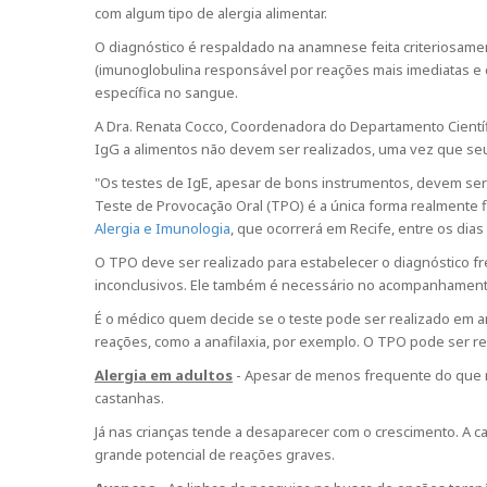
com algum tipo de alergia alimentar.
O diagnóstico é respaldado na anamnese feita criteriosament
(imunoglobulina responsável por reações mais imediatas e c
específica no sangue.
A Dra. Renata Cocco, Coordenadora do Departamento Científ
IgG a alimentos não devem ser realizados, uma vez que seu
"Os testes de IgE, apesar de bons instrumentos, devem ser 
Teste de Provocação Oral (TPO) é a única forma realmente f
Alergia e Imunologia
, que ocorrerá em Recife, entre os dias
O TPO deve ser realizado para estabelecer o diagnóstico fr
inconclusivos. Ele também é necessário no acompanhamento d
É o médico quem decide se o teste pode ser realizado em a
reações, como a anafilaxia, por exemplo. O TPO pode ser rea
Alergia em adultos
- Apesar de menos frequente do que na
castanhas.
Já nas crianças tende a desaparecer com o crescimento. A ca
grande potencial de reações graves.