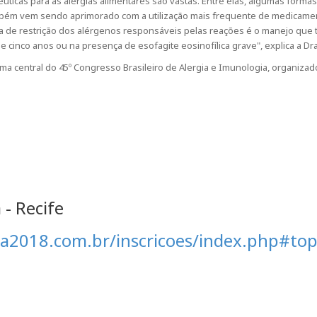
ticas para as alergias alimentares são vastas. Entre elas, algumas formas
também vem sendo aprimorado com a utilização mais frequente de medicame
 dieta de restrição dos alérgenos responsáveis pelas reações é o manejo 
 cinco anos ou na presença de esofagite eosinofílica grave", explica a Dr
ema central do 45º Congresso Brasileiro de Alergia e Imunologia, organizad
 - Recife
a2018.com.br/inscricoes/index.php#to