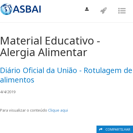
Toggle
Toggle
Tog
navigation
navigatio
nav
Material Educativo -
Alergia Alimentar
Diário Oficial da União - Rotulagem de
alimentos
4/4/2019
Para visualizar o conteúdo
Clique aqui
COMPARTILHAR