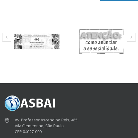
Av. Professor Ascendino Reis, 455
Vila Clementino, São Paulo
CEP 04027-000