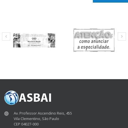
Av. Professor Ascendino Reis, 455
Vila Clementino, São Paulo
CEP 04027-000