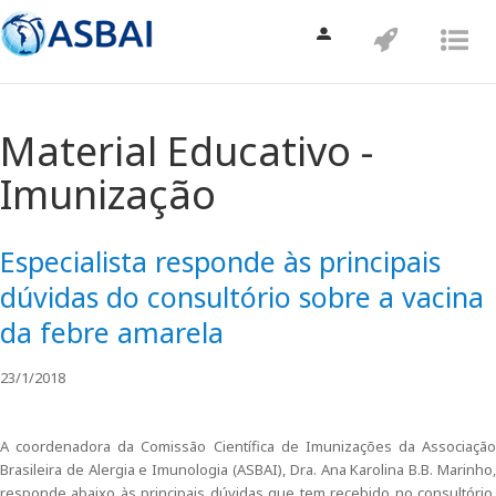
Toggle
Toggle
Tog
navigation
navigatio
nav
Material Educativo -
Imunização
Especialista responde às principais
dúvidas do consultório sobre a vacina
da febre amarela
23/1/2018
A coordenadora da Comissão Científica de Imunizações da Associação
Brasileira de Alergia e Imunologia (ASBAI), Dra. Ana Karolina B.B. Marinho,
responde abaixo às principais dúvidas que tem recebido no consultório,