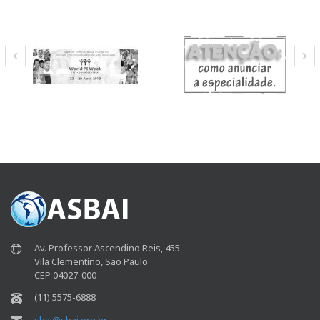
Av. Professor Ascendino Reis, 455
Vila Clementino, São Paulo
CEP 04027-000
(11) 5575-6888
sbai@sbai.org.br