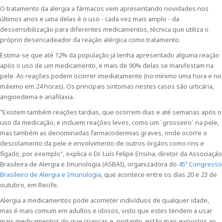
O tratamento da alergia a fármacos vem apresentando novidades nos
últimos anos e uma delas é o uso - cada vez mais amplo - da
dessensibilização para diferentes medicamentos, técnica que utiliza o
próprio desencadeador da reação alérgica como tratamento.
Estima-se que até 12% da população já tenha apresentado alguma reação
após o uso de um medicamento, e mais de 90% delas se manifestam na
pele. As reações podem ocorrer imediatamente (no mínimo uma hora e no
máximo em 24 horas). Os principais sintomas nestes casos são urticária,
angioedema e anafilaxia.
"Existem também reações tardias, que ocorrem dias e até semanas após o
uso da medicação, e incluem reações leves, como um ´grosseiro´ na pele,
mas também as denominadas farmacodermias graves, onde ocorre o
descolamento da pele e envolvimento de outros órgãos como rins e
fígado, por exemplo", explica o Dr. Luís Felipe Ensina, diretor da Associação
Brasileira de Alergia e Imunologia (ASBAI), organizadora do
45º Congresso
Brasileiro de Alergia e Imunologia
, que acontece entre os dias 20 e 23 de
outubro, em Recife.
Alergia a medicamentos pode acometer indivíduos de qualquer idade,
mas é mais comum em adultos e idosos, visto que estes tendem a usar
mais medicamentos do que crianças e, portanto, estão mais expostos ao