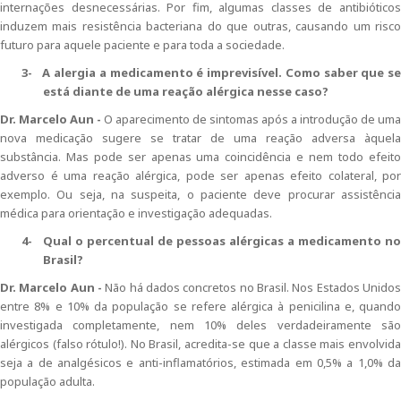
internações desnecessárias. Por fim, algumas classes de antibióticos
induzem mais resistência bacteriana do que outras, causando um risco
futuro para aquele paciente e para toda a sociedade.
3-
A alergia a medicamento é imprevisível. Como saber que se
está diante de uma reação alérgica nesse caso?
Dr. Marcelo Aun -
O aparecimento de sintomas após a introdução de uma
nova medicação sugere se tratar de uma reação adversa àquela
substância. Mas pode ser apenas uma coincidência e nem todo efeito
adverso é uma reação alérgica, pode ser apenas efeito colateral, por
exemplo. Ou seja, na suspeita, o paciente deve procurar assistência
médica para orientação e investigação adequadas.
4-
Qual o percentual de pessoas alérgicas a medicamento no
Brasil?
Dr. Marcelo Aun -
Não há dados concretos no Brasil. Nos Estados Unido
entre 8% e 10% da população se refere alérgica à penicilina e, quando
investigada completamente, nem 10% deles verdadeiramente são
alérgicos (falso rótulo!). No Brasil, acredita-se que a classe mais envolvida
seja a de analgésicos e anti-inflamatórios, estimada em 0,5% a 1,0% da
população adulta.