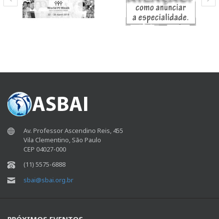
Av. Professor Ascendino Reis, 455
Vila Clementino, São Paulo
CEP 04027-000
(11) 5575-6888
sbai@sbai.org.br
PRÓXIMOS EVENTOS